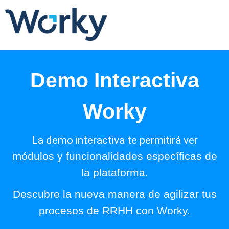
Demo Interactiva
Worky
La demo interactiva te
permitirá ver
m
ódulos y funcionalidades específicas de
la plataforma.
Descubre la nueva manera de agilizar tus
procesos de RRHH con Worky.